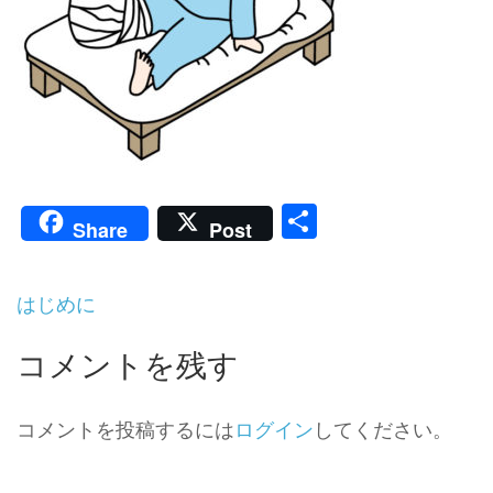
共
Share
Post
有
投
はじめに
稿
ナ
コメントを残す
ビ
ゲ
ー
コメントを投稿するには
ログイン
してください。
シ
ョ