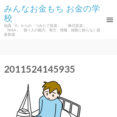
コ
みんなお金もち お金の学
ン
校
テ
ン
知識「0」からの「つみたて投資」、「株式投資」、
ツ
「NISA」 個々人の能力、努力、情報、経験に頼らない資
へ
産形成
ス
キ
ッ
プ
(Enter
2011524145935
を
押
す)