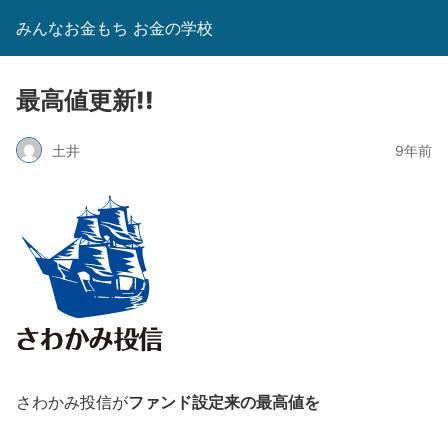
みんなお金もち お金の学校
最高値更新!!
土井
9年前
ファンド設定来の最高値を
さわかみ投信が