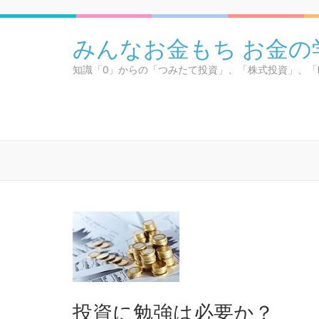
コ
ン
みんなお金もち お金の
テ
ン
知識「0」からの「つみたて投資」、「株式投資」、「
ツ
へ
ス
キ
ッ
プ
(Enter
を
押
す)
投資に勉強は必要か？