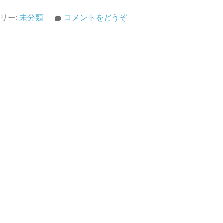
(投
リー:
未分類
コメントをどうぞ
資
に
勉
強
は
必
要
か？)