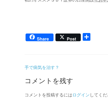
共
Share
Post
有
投
手で病気を治す？
稿
ナ
コメントを残す
ビ
ゲ
ー
コメントを投稿するには
ログイン
してくだ
シ
ョ