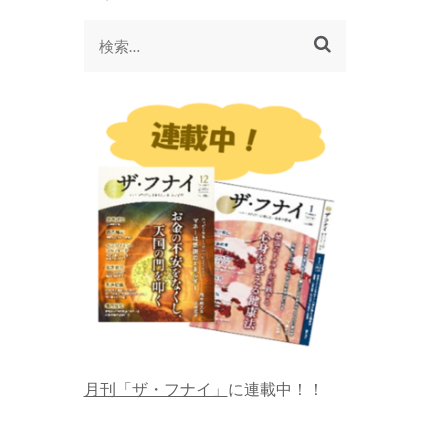
検
索:
月刊「ザ・フナイ」
に連載中！！