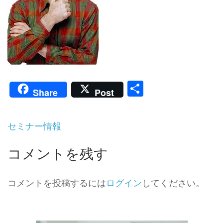
共
Share
Post
有
投
セミナー情報
稿
ナ
コメントを残す
ビ
ゲ
ー
コメントを投稿するには
ログイン
してください。
シ
ョ
ン