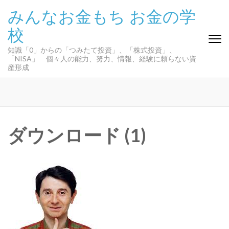
コ
みんなお金もち お金の学
ン
校
テ
ン
知識「0」からの「つみたて投資」、「株式投資」、
ツ
「NISA」 個々人の能力、努力、情報、経験に頼らない資
へ
産形成
ス
キ
ッ
プ
(Enter
ダウンロード (1)
を
押
す)