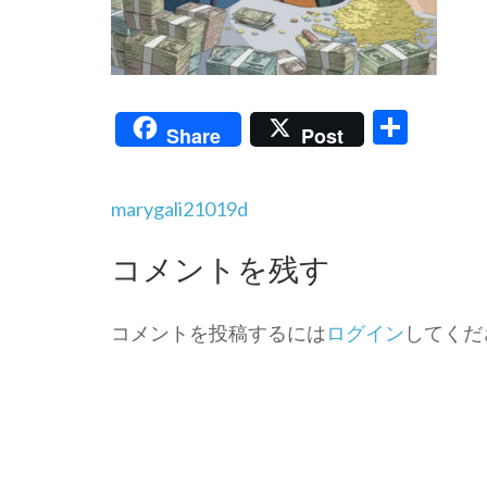
共
Share
Post
有
投
marygali21019d
稿
ナ
コメントを残す
ビ
ゲ
ー
コメントを投稿するには
ログイン
してくだ
シ
ョ
ン