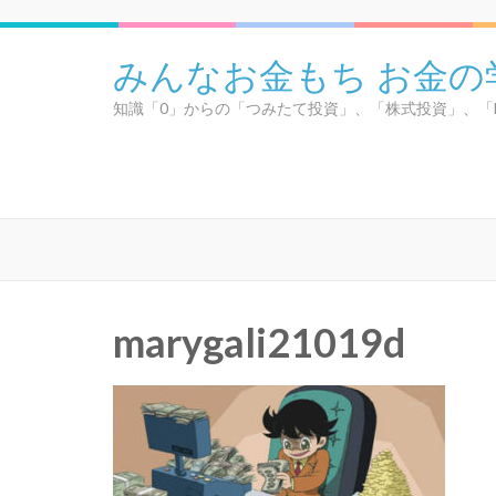
コ
ン
みんなお金もち お金の
テ
ン
知識「0」からの「つみたて投資」、「株式投資」、「
ツ
へ
ス
キ
ッ
プ
(Enter
を
marygali21019d
押
す)