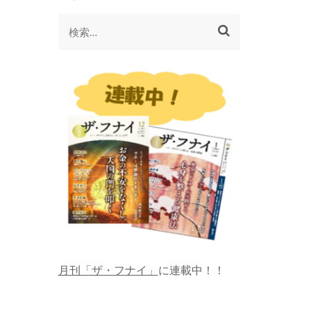
検
索:
月刊「ザ・フナイ」
に連載中！！