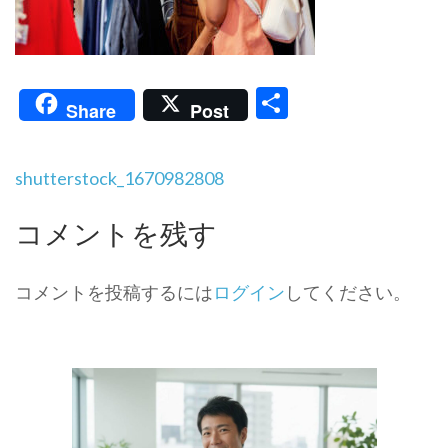
共
Share
Post
有
投
shutterstock_1670982808
稿
ナ
コメントを残す
ビ
ゲ
ー
コメントを投稿するには
ログイン
してください。
シ
ョ
ン