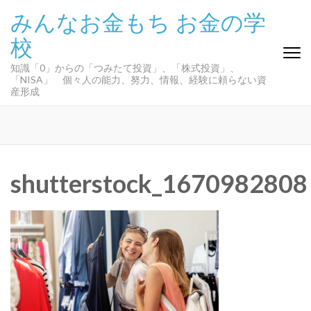
コ
みんなお金もち お金の学
ン
校
テ
ン
知識「0」からの「つみたて投資」、「株式投資」、
ツ
「NISA」 個々人の能力、努力、情報、経験に頼らない資
へ
産形成
ス
キ
ッ
プ
(Enter
shutterstock_1670982808
を
押
す)