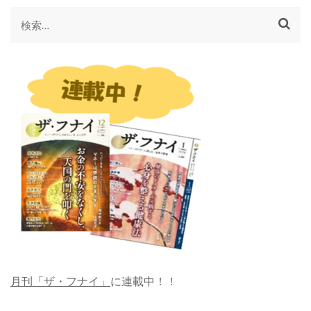
検
索:
月刊「ザ・フナイ」
に連載中！！