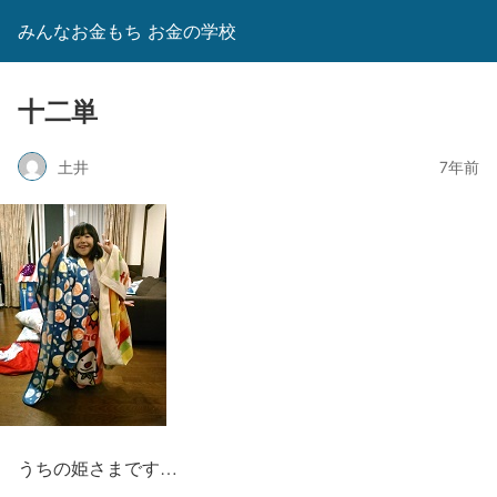
みんなお金もち お金の学校
十二単
土井
7年前
うちの姫さまです…