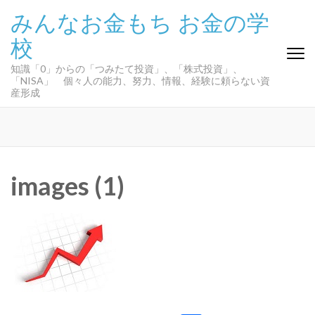
コ
みんなお金もち お金の学
ン
校
テ
ン
知識「0」からの「つみたて投資」、「株式投資」、
ツ
「NISA」 個々人の能力、努力、情報、経験に頼らない資
へ
産形成
ス
キ
ッ
プ
(Enter
images (1)
を
押
す)