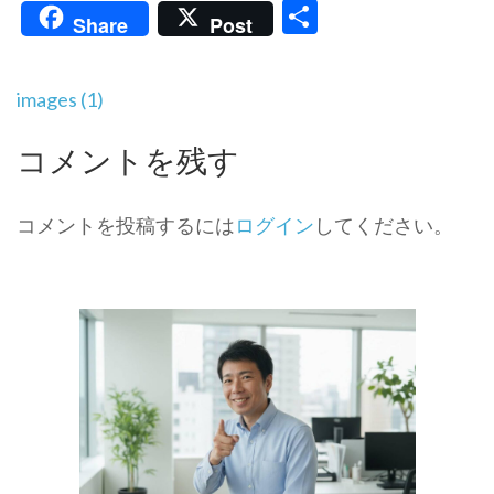
共
Share
Post
有
投
images (1)
稿
ナ
コメントを残す
ビ
ゲ
ー
コメントを投稿するには
ログイン
してください。
シ
ョ
ン